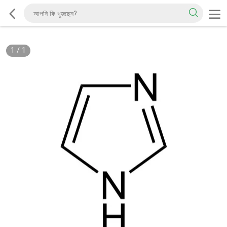
1
/
1