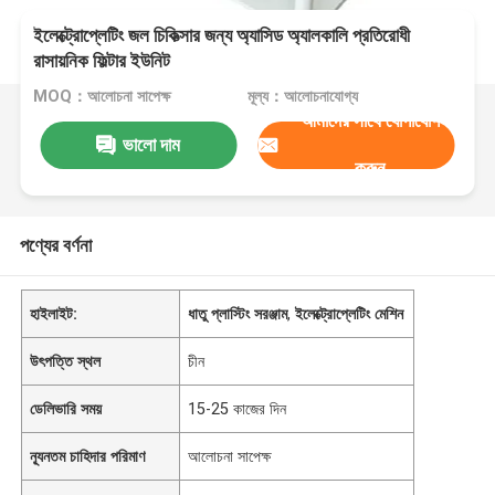
ইলেক্ট্রোপ্লেটিং জল চিকিত্সার জন্য অ্যাসিড অ্যালকালি প্রতিরোধী
রাসায়নিক ফিল্টার ইউনিট
MOQ：আলোচনা সাপেক্ষ
মূল্য：আলোচনাযোগ্য
আমাদের সাথে যোগাযোগ
ভালো দাম
করুন
পণ্যের বর্ণনা
হাইলাইট:
ধাতু প্লাস্টিং সরঞ্জাম
,
ইলেক্ট্রোপ্লেটিং মেশিন
উৎপত্তি স্থল
চীন
ডেলিভারি সময়
15-25 কাজের দিন
ন্যূনতম চাহিদার পরিমাণ
আলোচনা সাপেক্ষ