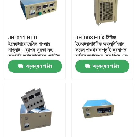
JH-011 HTD
JH-008 HTX সিরিজ
ইলেক্ট্রোফোরেসিস পাওয়ার
ইলেক্ট্রোলাইটিক অ্যালুমিনিয়াম
সাপ্লাই - ব্যাপক সুরক্ষা সহ
ফয়েল পাওয়ার সাপ্লাই ক্রমাগত
কমপ্যাক্ট অ্যাডজাস্টেবল ভোল্টেজ
বর্তমান অপারেশন, কম রিপল এবং
কারেন্ট
জোরপূর্বক বায়ু শীতল সঙ্গে
অনুসন্ধান পাঠান
অনুসন্ধান পাঠান
বাড়ি
পণ্য
ভিডিও