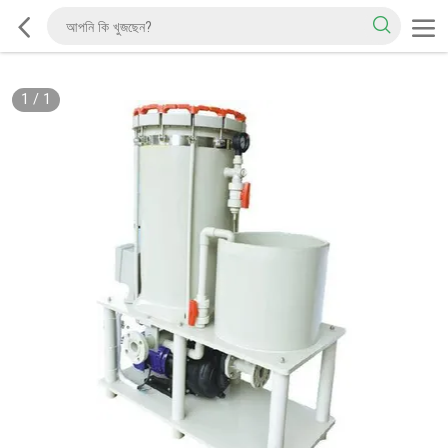
1
/
1