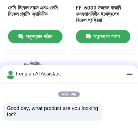
সেমি-নিকেল ম্যাক্স এসএ সেমি-
FF-6000 উজ্জ্বল মাঝারি
নিকেল প্ল্যাটিং অ্যাডিটিভ
ফসফরাসবিহীন ইলেক্ট্রলেস
আমাদের সম্পর্কে
নিকেল প্রক্রিয়া
অনুসন্ধান পাঠান
অনুসন্ধান পাঠান
কারখানা পরিদর্শন
মান নিয়ন্ত্রণ
Fengfan AI Assistant
আমাদের সাথে যোগাযোগ করুন
6:14 PM
খবর
Good day, what product are you looking 
for?
একটি উদ্ধৃতি অনুরোধ করুন
নিকেল Purify P3 অপবিত্রতা
নিকেল গার্ড 71 প্লেটিং
পরিষ্কার
প্রোটেক্ট্যান্ট
জিঙ্ক প্লেটিং রাসায়নিক