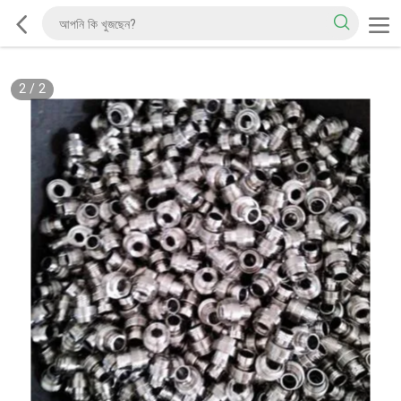
2
/
2