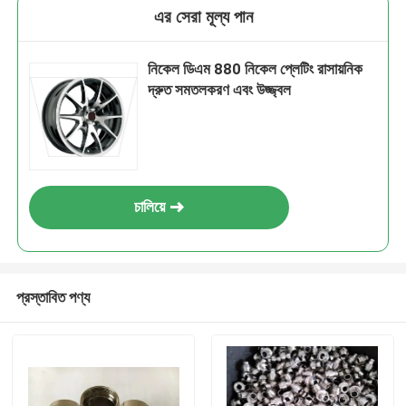
এর সেরা মূল্য পান
নিকেল ডিএম 880 নিকেল প্লেটিং রাসায়নিক
দ্রুত সমতলকরণ এবং উজ্জ্বল
চালিয়ে
প্রস্তাবিত পণ্য