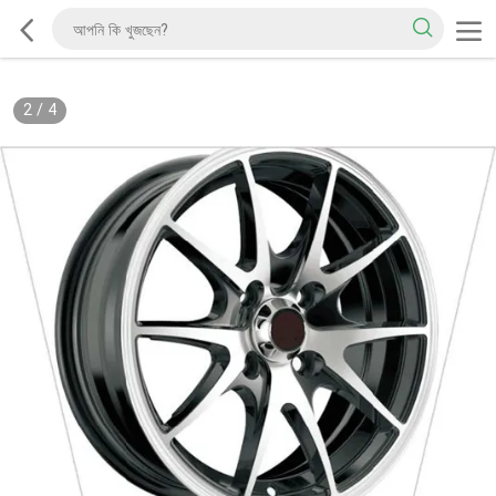
2
/
4