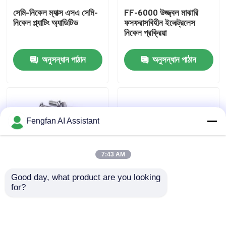
সেমি-নিকেল ম্যাক্স এসএ সেমি-
FF-6000 উজ্জ্বল মাঝারি
নিকেল প্ল্যাটিং অ্যাডিটিভ
ফসফরাসবিহীন ইলেক্ট্রলেস
আমাদের সম্পর্কে
নিকেল প্রক্রিয়া
অনুসন্ধান পাঠান
অনুসন্ধান পাঠান
কারখানা পরিদর্শন
মান নিয়ন্ত্রণ
Fengfan AI Assistant
আমাদের সাথে যোগাযোগ করুন
7:43 AM
খবর
Good day, what product are you looking 
for?
একটি উদ্ধৃতি অনুরোধ করুন
নিকেল Purify P3 অপবিত্রতা
নিকেল গার্ড 71 প্লেটিং
পরিষ্কার
প্রোটেক্ট্যান্ট
জিঙ্ক প্লেটিং রাসায়নিক