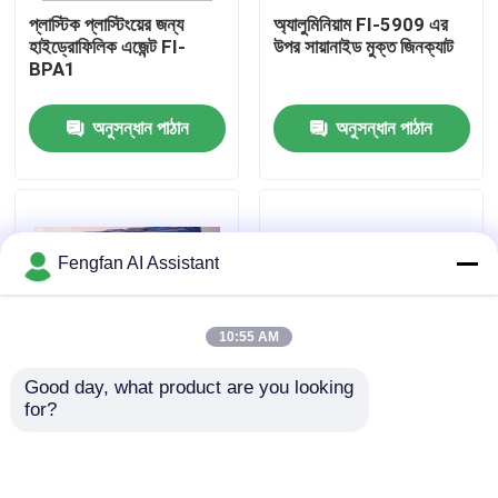
প্লাস্টিক প্লাস্টিংয়ের জন্য
অ্যালুমিনিয়াম FI-5909 এর
হাইড্রোফিলিক এজেন্ট FI-
উপর সায়ানাইড মুক্ত জিনক্যাট
আমাদের সম্পর্কে
BPA1
অনুসন্ধান পাঠান
অনুসন্ধান পাঠান
কারখানা পরিদর্শন
মান নিয়ন্ত্রণ
Fengfan AI Assistant
আমাদের সাথে যোগাযোগ করুন
10:55 AM
খবর
Good day, what product are you looking 
for?
ধাতু প্রাক চিকিত্সার জন্য
898A ধাতব প্রাক চিকিত্সা
একটি উদ্ধৃতি অনুরোধ করুন
ব্যবহারের জন্য রাসায়নিক রস্ট
রাসায়নিক পদার্থ অ-ফসফর
অপসারণ এজেন্ট 988
ডিগ্রেসিং এজেন্ট স্টিলের
অংশগুলির জন্য
জিঙ্ক প্লেটিং রাসায়নিক