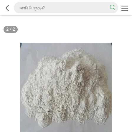
2
/
2