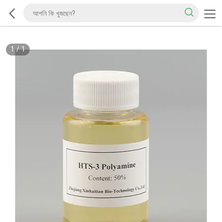
1
/
1