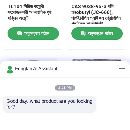
TL104 সিরিজ বহুমুখী
CAS 9038-95-3 পলি
সংযোজনকারী অ আয়নিক পৃষ্ঠ
মনobutyl (JC-660),
আমাদের সম্পর্কে
সক্রিয় এজেন্ট
পলিইথিলিন গ্লাইকল প্রোপিলিন
গ্লাইকল সার্ফ্যাক্ট্যান্ট
অনুসন্ধান পাঠান
অনুসন্ধান পাঠান
কারখানা পরিদর্শন
মান নিয়ন্ত্রণ
Fengfan AI Assistant
আমাদের সাথে যোগাযোগ করুন
4:41 PM
খবর
Good day, what product are you looking 
for?
কম ফোম ভেজানো এজেন্ট
ফ্যাটি অ্যালকোহল ইথোক্সিলেটস
একটি উদ্ধৃতি অনুরোধ করুন
ননিওনিক সারফ্যাক্ট্যান্টস (DP-
পেনিট্রেটিং এজেন্ট
106) ইমালসিফিকেশন তেল
অপসারণ
জিঙ্ক প্লেটিং রাসায়নিক