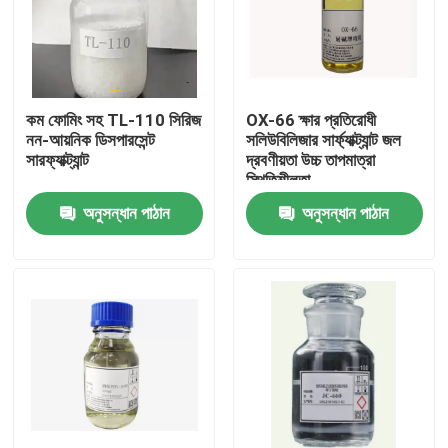
কম ফোমিং সহ TL-110 সিরিজ
OX-66 ক্ষার প্রতিরোধী
নন-আয়নিক ডিসপারসেন্ট
সলিউবিলিজার সার্ফ্যাক্ট্যান্ট জল
সারফ্যাক্ট্যান্ট
দ্রবণীয়তা উচ্চ তাপমাত্রা
স্থিতিশীলতা
অনুসন্ধান পাঠান
অনুসন্ধান পাঠান
বাড়ি
পণ্য
ভিডিও