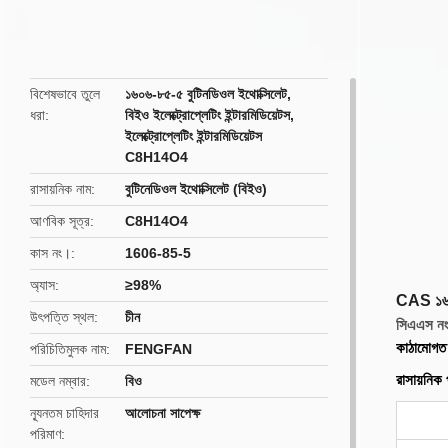
butto
বিশেষভাবে তুলে
১৬০৬-৮৫-৫ বুটিনডিওল ইথোক্সিলেট
,
ধরা
বিইও ইলেক্ট্রোপ্লেটিং ইন্টারমিডিয়েটস
,
ইলেক্ট্রোপ্লেটিং ইন্টারমিডিয়েটস
C8H14O4
রাসায়নিক নাম
বুটিনেডিওল ইথোক্সিলেট (বিইও)
আণবিক সূত্র
C8H14O4
কাস নং।
1606-85-5
অ্যাস
≥98%
CAS ১৬০৬
উৎপত্তি স্থল
চীন
সিএএস নং
কাঠামোগত 
পরিচিতিমুলক নাম
FENGFAN
রাসায়নিক 
মডেল নম্বার
বিও
ন্যূনতম চাহিদার
আলোচনা সাপেক্ষ
পরিমাণ