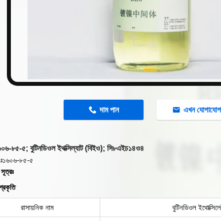
n
দাম পান
এখন যোগাযো
-৮৫-৫; বুটিনডিওল ইথক্সিল্যাট (বিইও); সি৮এইচ১৪ও৪
ঃ
১৬০৬-৮৫-৫
সূত্রঃ
প্রকৃতি
রাসায়নিক নাম
বুটিনডিওল ইথোক্সিল