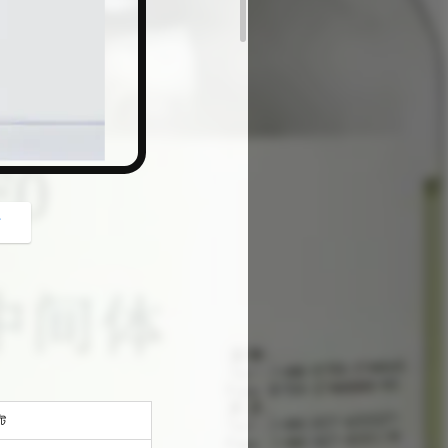
button
গ
েট