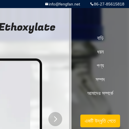
info@fengfan.net
86-27-85615818
 Ethoxylate
বাড়ি
ধরন
পণ্য
সম্পদ
আমাদের সম্পর্কে
একটি উদ্ধৃতি পেতে