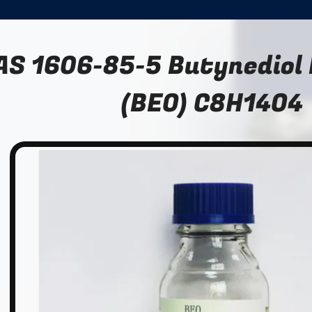
AS 1606-85-5 Butynediol
(BEO) C8H14O4