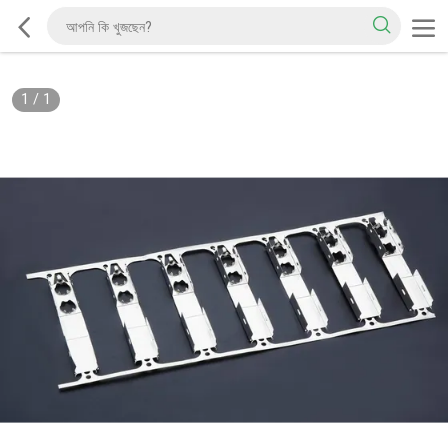
1
/
1