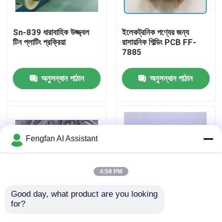
আমাদের সম্পর্কে
Sn-839 ধারাবাহিক উজ্জ্বল
ইলেকট্রনিক পণ্যের জন্য
টিন প্লাটিং প্রক্রিয়া
রাসায়নিক গিল্ডিং PCB FF-
7885
কারখানা পরিদর্শন
অনুসন্ধান পাঠান
অনুসন্ধান পাঠান
মান নিয়ন্ত্রণ
আমাদের সাথে যোগাযোগ করুন
Fengfan AI Assistant
খবর
4:58 PM
একটি উদ্ধৃতি অনুরোধ করুন
Good day, what product are you looking 
for?
উচ্চ কঠোরতা (>120Hv) সহ
FI-9210 সেমিকন্ডাক্টর
সায়ানাইড মুক্ত হার্ড সিলভার
ওয়েফারের জন্য ইন্ডিয়াম কলাম
জিঙ্ক প্লেটিং রাসায়নিক