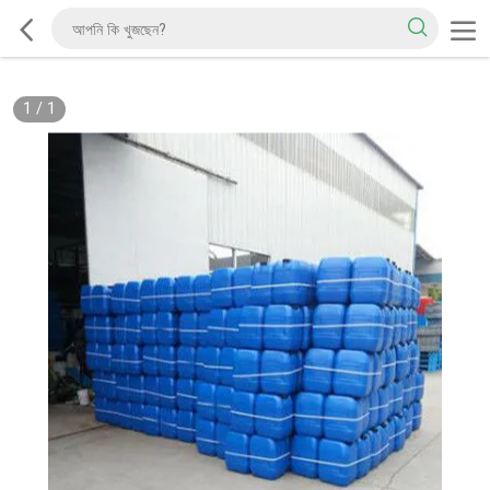
1
/
1