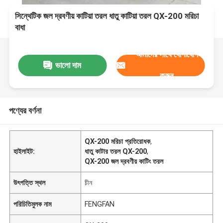
সিন্থেটিক জল দ্রবণীয় কাটিয়া তরল ধাতু কাটিয়া তরল QX-200 মরিচা
বাধা
আমাদের সাথে যোগাযোগ
ভালো দাম
করুন
পণ্যের বর্ণনা
QX-200 মরিচা প্রতিরোধক
,
হাইলাইট:
ধাতু কাটার তরল QX-200
,
QX-200 জল দ্রবণীয় কাটিং তরল
উৎপত্তি স্থল
চীন
পরিচিতিমুলক নাম
FENGFAN