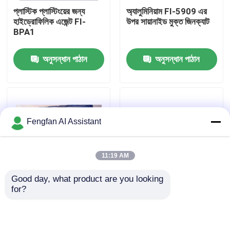
প্লাস্টিক প্লাস্টিংয়ের জন্য
অ্যালুমিনিয়াম FI-5909 এর
হাইড্রোফিলিক এজেন্ট FI-
উপর সায়ানাইড মুক্ত জিনক্যাট
আমাদের সম্পর্কে
BPA1
অনুসন্ধান পাঠান
অনুসন্ধান পাঠান
কারখানা পরিদর্শন
মান নিয়ন্ত্রণ
Fengfan AI Assistant
আমাদের সাথে যোগাযোগ করুন
11:19 AM
খবর
Good day, what product are you looking 
for?
ধাতু প্রাক চিকিত্সার জন্য
898A ধাতব প্রাক চিকিত্সা
একটি উদ্ধৃতি অনুরোধ করুন
ব্যবহারের জন্য রাসায়নিক রস্ট
রাসায়নিক পদার্থ অ-ফসফর
অপসারণ এজেন্ট 988
ডিগ্রেসিং এজেন্ট স্টিলের
অংশগুলির জন্য
জিঙ্ক প্লেটিং রাসায়নিক