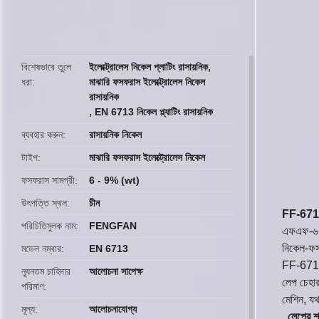
butto
বিশেষভাবে তুলে
ইলেক্ট্রোলেস নিকেল প্লাটিং রাসায়নিক
,
ধরা
মাঝারি ফসফরাস ইলেক্ট্রোলেস নিকেল
রাসায়নিক
,
EN 6713 নিকেল প্ল্যাটিং রাসায়নিক
ব্যবহার করুন
রাসায়নিক নিকেল
টাইপ
মাঝারি ফসফরাস ইলেক্ট্রোলেস নিকেল
ফসফরাস সামগ্রী
6 - 9% (wt)
উৎপত্তি স্থল
চীন
FF-6713 
পরিচিতিমুলক নাম
FENGFAN
এফএফ-৬৭১৩
নিকেল-ফসফ
মডেল নম্বার
EN 6713
FF-6713 ফ
ন্যূনতম চাহিদার
আলোচনা সাপেক্ষ
লেপ চেহারা
পরিমাণ
মেশিন, যথা
মূল্য
আলোচনাযোগ্য
লেপের শা