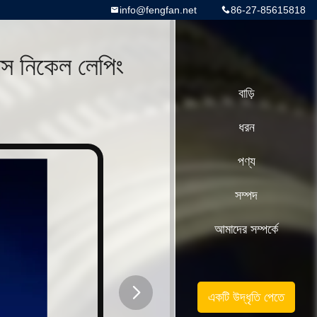
info@fengfan.net
86-27-85615818
স নিকেল লেপিং
বাড়ি
ধরন
পণ্য
সম্পদ
আমাদের সম্পর্কে
একটি উদ্ধৃতি পেতে