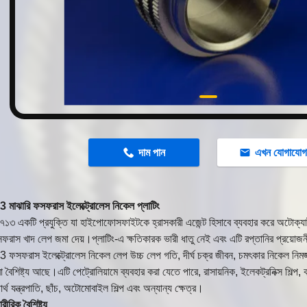
n
দাম পান
এখন যোগাযো
মাঝারি ফসফরাস ইলেক্ট্রোলেস নিকেল প্লাটিং
 একটি প্রযুক্তি যা হাইপোফোসফাইটকে হ্রাসকারী এজেন্ট হিসাবে ব্যবহার করে অটোক্যাটালিট
রাস খাদ লেপ জমা দেয়।প্লাটিং-এ ক্ষতিকারক ভারী ধাতু নেই এবং এটি রপ্তানির প্রয়োজনী
সফরাস ইলেক্ট্রোলেস নিকেল লেপ উচ্চ লেপ গতি, দীর্ঘ চক্র জীবন, চমৎকার নিকেল নিমজ্জন এ
 বৈশিষ্ট্য আছে।এটি পেট্রোলিয়ামে ব্যবহার করা যেতে পারে, রাসায়নিক, ইলেকট্রনিক্স শিল্প, ক
র্থ যন্ত্রপাতি, ছাঁচ, অটোমোবাইল শিল্প এবং অন্যান্য ক্ষেত্র।
রীরিক বৈশিষ্ট্য