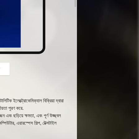
button
গ
িক ইলেক্ট্রোকেমিক্যাল বিক্রিয়া দ্বারা
য়তা পূরণ করে.
বং ছড়িয়ে ক্ষমতা, এবং পূর্ণ উজ্জ্বল
ম্পিউটার, এয়ারস্পেস শিল্প, টেক্সটাইল