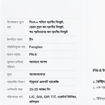
butto
বিশেষভাবে তুলে
পিএন-৬ পানিতে দ্রবণীয় সিল্যান্ট
,
ধরা
ক্রোম মুক্ত জল দ্রবণীয় সিল্যান্ট
,
ক্ষয় প্রতিরোধের জল দ্রবণীয় সিল্যান্ট
উৎপত্তি স্থল
চীন
পরিচিতিমুলক নাম
Fengfan
মডেল নম্বার
PN-6
ন্যূনতম চাহিদার
আলোচনা সাপেক্ষ
পরিমাণ
PN-6 উচ্চ 
মূল্য
আলোচনাযোগ্য
১. বৈশিষ্ট্য
প্যাকেজিং বিবরণ
স্ট্যান্ডার্ড এক্সপোর্ট প্যাকেজিং
১. এক প্র
ডেলিভারি সময়
15-25 কাজের দিন
পরিশোধের শর্ত
L/C, D/A, D/P, T/T, ওয়েস্টার্ন ইউনিয়ন,
২. বিভিন্
মানিগ্রাম