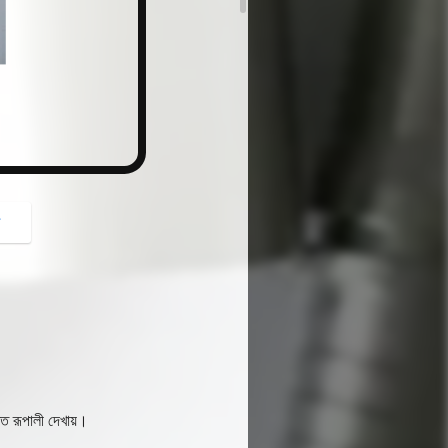
button
গ
ণত রূপালী দেখায়।