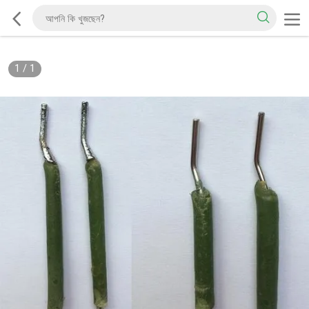
1
/
1