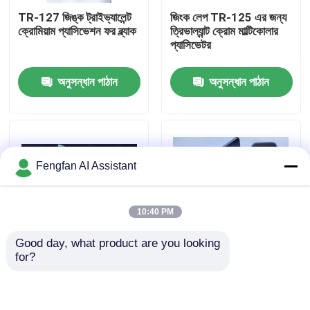
TR-127 জিঙ্ক ট্রাইভ্যালেন্ট
জিংক লেপ TR-125 এর জন্য
ক্রোমিয়াম প্যাসিভেশন ফর ব্ল্যাক
ত্রিভাল্যান্ট ক্রোম মাল্টিকোলার
আমাদের সম্পর্কে
প্যাসিভেটর
অনুসন্ধান পাঠান
অনুসন্ধান পাঠান
কারখানা পরিদর্শন
মান নিয়ন্ত্রণ
Fengfan AI Assistant
আমাদের সাথে যোগাযোগ করুন
10:40 PM
খবর
Good day, what product are you looking 
for?
একটি উদ্ধৃতি অনুরোধ করুন
TR-138 ত্রিভাল্যান্ট ক্রোম
কালো টিআর-১২৭ এর জন্য
মাল্টিকোলার প্যাসিভেটর
জিংক ট্রাইভ্যালেন্ট ক্রোমিয়াম
প্যাসিভেশন
জিঙ্ক প্লেটিং রাসায়নিক