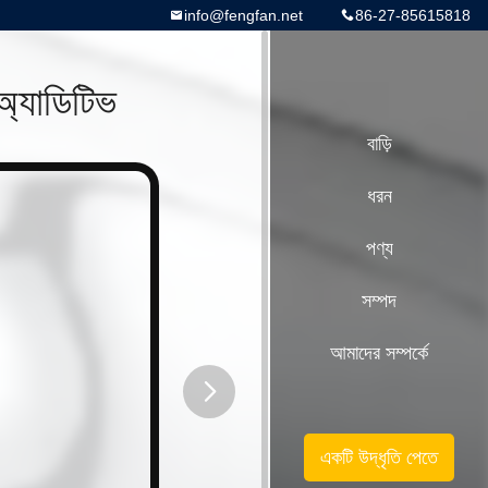
info@fengfan.net
86-27-85615818
অ্যাডিটিভ
বাড়ি
ধরন
পণ্য
সম্পদ
আমাদের সম্পর্কে
button
একটি উদ্ধৃতি পেতে