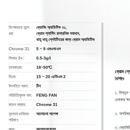
বিশেষভাবে তুলে
ক্রোমিং অ্যাডিটিভ ৩১
,
ধরা
ক্রোম প্লাস্টিং রাসায়নিক সমাধান
,
ধাতু ধাতু প্লেইটিংয়ের জন্য ক্রোম অ্যাডিটিভ
Chrome 31
5 ~ 9 এমএল/এল
সিআর 3+
0.5-3g/l
তাপমাত্রা
18~50℃
ক্রোম প্
ডিকে
15 ~ 20 এ/ডিএম 2
বৈশিষ্ট্য
উৎপত্তি স্থল
চীন
১. বিস্তৃত
পরিচিতিমুলক নাম
FENG FAN
এলাকায় ক্ষ
মডেল নম্বার
Chrome 31
২. অপরিষ্
ন্যূনতম চাহিদার
আলোচনা সাপেক্ষ
পরিমাণ
৩. ক্রোমিয
মূল্য
আলোচনাযোগ্য