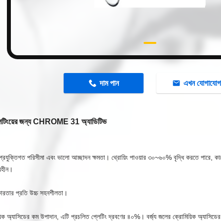
দাম পান
এখন যোগাযো
লেটিংয়ের জন্য CHROME 31 অ্যাডিটিভ
 প্রযুক্তিগত পরিসীমা এবং ভালো আচ্ছাদন ক্ষমতা। থ্রোয়িং পাওয়ার ৩০~৬০% বৃদ্ধি করতে পারে, কারে
য়হীন।
কারতার প্রতি উচ্চ সহনশীলতা।
়িক অ্যাসিডের কম উপাদান, এটি প্রচলিত প্লেটিং দ্রবণের ৪০%। বর্জ্য জলের ক্রোমিয়িক অ্যাসিড