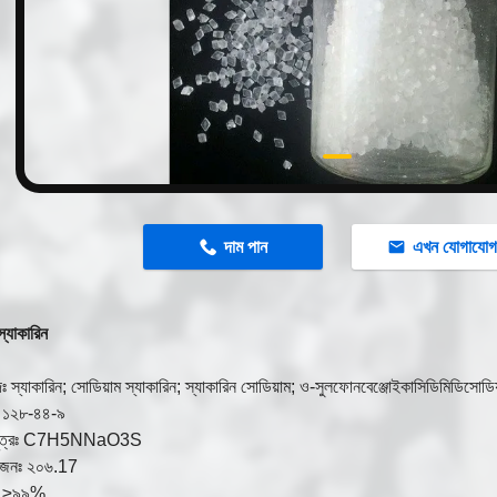
n
দাম পান
এখন যোগাযো
স্যাকারিন
ব্দঃ স্যাকারিন; সোডিয়াম স্যাকারিন; স্যাকারিন সোডিয়াম; ও-সুলফোনবেঞ্জোইকাসিডিমিডিসোডি
১২৮-৪৪-৯
সূত্রঃ C7H5NNaO3S
জনঃ ২০৬.17
তুঃ ≥৯৯%