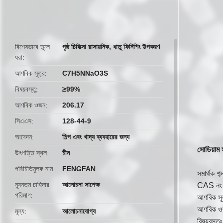
butto
বিশেষভাবে তুলে
পৃষ্ঠ চিকিত্সা রাসায়নিক
,
ধাতু ফিনিশিং উপকরণ
ধরা
আণবিক সূত্র
C7H5NNaO3S
বিষয়বস্তু
≥99%
আণবিক ওজন
206.17
সিএএস
128-44-9
আবেদন
শিল্প এবং খাদ্য ব্যবহারের জন্য
সোডিয়াম 
উৎপত্তি স্থল
চীন
পরিচিতিমুলক নাম
FENGFAN
সমার্থক শ
ন্যূনতম চাহিদার
আলোচনা সাপেক্ষ
CAS নং 
পরিমাণ
আণবিক 
আণবিক ও
মূল্য
আলোচনাযোগ্য
বিষয়বস্