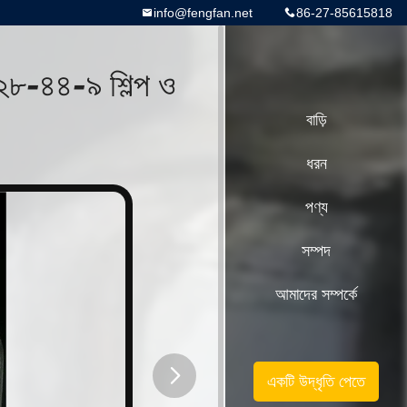
info@fengfan.net
86-27-85615818
১২৮-৪৪-৯ শিল্প ও
বাড়ি
ধরন
পণ্য
সম্পদ
আমাদের সম্পর্কে
একটি উদ্ধৃতি পেতে