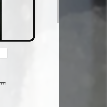
button
গ
য়ামল