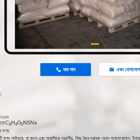
n
দাম পান
এখন যোগাযো
ন:
ত্র:C
H
O
NSNa
6
4
5
্প পণ্য
কটি হলুদ পাউডার, যা জলে এবং অ্যাসিডে দ্রবণীয়, কিছু জৈব দ্রাবক যেমন অ্যালকোহল, ইথা