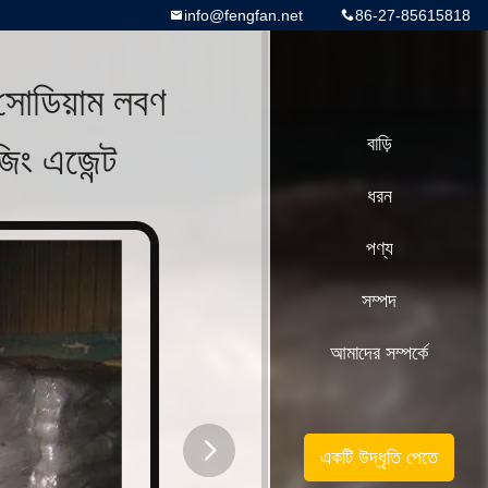
info@fengfan.net
86-27-85615818
সোডিয়াম লবণ
জিং এজেন্ট
বাড়ি
ধরন
পণ্য
সম্পদ
আমাদের সম্পর্কে
একটি উদ্ধৃতি পেতে