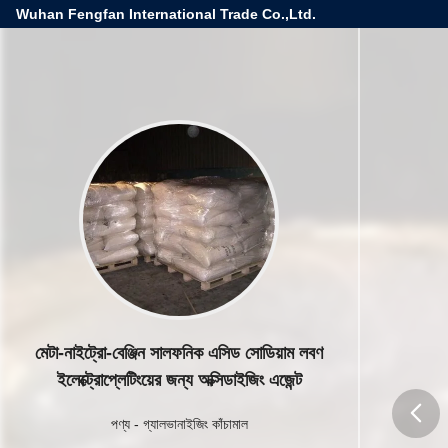
Wuhan Fengfan International Trade Co.,Ltd.
মেটা-নাইট্রো-বেঞ্জিন সালফনিক এসিড সোডিয়াম লবণ
ইলেক্ট্রোপ্লেটিংয়ের জন্য অক্সিডাইজিং এজেন্ট
পণ্য
-
গ্যালভানাইজিং কাঁচামাল