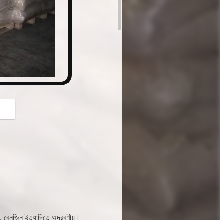
button
গ
র, বেনজিন ইত্যাদিতে অদ্রবণীয়।