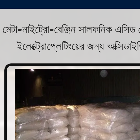
মেটা-নাইট্রো-বেঞ্জিন সালফনিক এসিড 
ইলেক্ট্রোপ্লেটিংয়ের জন্য অক্সিডাই