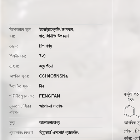
butto
বিশেষভাবে তুলে
ইলেক্ট্রোপ্লেটিং উপকরণ
,
ধরা
ধাতু ফিনিশিং উপকরণ
গ্রেড
শিল্প পণ্য
পিএইচ মান
7-9
চেহারা
হলুদ গুঁড়ো
আণবিক সূত্র
C6H4O5NSNa
উৎপত্তি স্থল
চীন
ফর্মুলা গঠ
পরিচিতিমুলক নাম
FENGFAN
ন্যূনতম চাহিদার
আলোচনা সাপেক্ষ
পরিমাণ
মূল্য
আলোচনাযোগ্য
আণবিক সূ
গ্রেড: শিল
প্যাকেজিং বিবরণ
স্ট্যান্ডার্ড এক্সপোর্ট প্যাকেজিং
বর্ণনা: এ