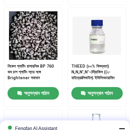
তামার প্লাস্টিং রাসায়নিক
নিকেল প্লেটিং রাসায়নিক
ক্রোম প্লেটিং রাসায়নিক
নিকেল প্লাটিং রাসায়নিক BP 760
THEED (৮০% বিশুদ্ধতা)
গ্যালভানাইজিং প্লেটিং রাসায়নিক
কম চাপ প্লাটিং স্তর সঙ্গে
N,N,N',N'-টেট্রাকিস ((২-
Brightener সমাধান
হাইড্রোক্সিথাইল) ইথিলিনডায়ামিন
রাসায়নিক মধ্যবর্তী
অনুসন্ধান পাঠান
অনুসন্ধান পাঠান
ধাতু প্রাক চিকিত্সা রাসায়নিক
পোস্ট চিকিত্সা রাসায়নিক
Fengfan AI Assistant