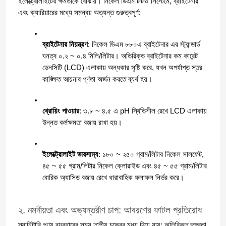
ইলেক্ট্রোলাইটের ক্ষমতাকে বোঝায়। নিকেল ডিএম ৮৮০ সিস্টেমে, ব্রাইটেনার 
এবং ক্যারিয়ারের মধ্যে সমন্বয় অত্যন্ত গুরুত্বপূর্ণ:
ব্রাইটেনার নিয়ন্ত্রণ
: নিকেল ডিএম ৮৮০এ ব্রাইটেনার এর স্ট্যান্ডার্ড 
ঘনত্ব ০.২ ~ ০.৪ মিলি/লিটার। অতিরিক্ত ব্রাইটেনার কম কারেন্ট 
ডেনসিটি (LCD) এলাকায় অন্ধকার সৃষ্টি করে, যখন অপর্যাপ্ত স্তর 
কাঙ্ক্ষিত আয়নার পূর্ণতা অর্জন করতে ব্যর্থ হয়।
থ্রোয়িং পাওয়ার
: ৩.৮ ~ ৪.৫ এ pH স্থিতিশীল রেখে LCD এলাকায় 
উন্নত কর্মক্ষমতা বজায় রাখা হয়।
ইলেক্ট্রোলাইট ভারসাম্য
: ১৮০ ~ ২৫০ গ্রাম/লিটার নিকেল সালফেট, 
৪৫ ~ ৫৫ গ্রাম/লিটার নিকেল ক্লোরাইড এবং ৪৫ ~ ৫৫ গ্রাম/লিটার 
বোরিক অ্যাসিড বজায় রেখে ধারাবাহিক ফলাফল নির্ভর করে।
২. নমনীয়তা এবং অভ্যন্তরীণ চাপ: আবরণের ফাটল প্রতিরোধ
স্যানিটারি পণ্য ব্যবহারের সময় তাপীয় চক্রের মধ্য দিয়ে যায়; অতিরিক্ত ভঙ্গুরতা 