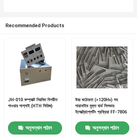
আমাদের সম্পর্কে
Recommended Products
কারখানা পরিদর্শন
মান নিয়ন্ত্রণ
আমাদের সাথে যোগাযোগ করুন
খবর
JH-010 কম্প্যাক্ট নিয়মিত বিপরীত
উচ্চ কঠোরতা (>120Hv) সহ
পাওয়ার সাপ্লাই (HTH সিরিজ)
সায়ানাইড মুক্ত হার্ড সিলভার
ইলেক্ট্রোপ্লেটিং প্রক্রিয়া FF-7806
একটি উদ্ধৃতি অনুরোধ করুন
অনুসন্ধান পাঠান
অনুসন্ধান পাঠান
জিঙ্ক প্লেটিং রাসায়নিক