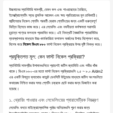
উচ্চমানের স্যানিটারি সামগ্রী, যেমন কল এবং শাওয়ারহেড তৈরিতে, 
ইলেক্ট্রোপ্লেটিং স্তর নান্দনিক আবেদন এবং ক্ষয় প্রতিরোধের মূল চাবিকাঠি। 
মাল্টিলেয়ার নিকেল প্লেটিং পরবর্তী ক্রোম প্লেটিংয়ের জন্য একটি গুরুত্বপূর্ণ 
ভিত্তি হিসেবে কাজ করে। এর লেভেলিং এবং নমনীয়তা কর্মক্ষমতা সরাসরি 
চূড়ান্ত পণ্যের ফলনকে প্রভাবিত করে। এই নিবন্ধটি বৈজ্ঞানিক প্যারামিটার 
ব্যবস্থাপনার মাধ্যমে উচ্চ-কার্যকারিতা ফলাফল অর্জনের উপায় বিশ্লেষণ করে, 
বিশেষ করে 
নিকেল ডিএম ৮৮০
 ফাস্ট নিকেল প্রক্রিয়ার উপর দৃষ্টি নিবদ্ধ করে।
প্রযুক্তিগত মূল: কেন ফাস্ট নিকেল প্রক্রিয়া?
স্যানিটারি সামগ্রীর উপাদানগুলিতে প্রায়শই জটিল জ্যামিতি এবং গভীর খাঁজ 
থাকে। ডিএম ৮৮০-এর মতো ফাস্ট নিকেল প্রক্রিয়াগুলি ২.৫ ~ ৮.০ A/dm2 
এর একটি বিস্তৃত ক্যাথোড কারেন্ট ডেনসিটি উইন্ডোর মাধ্যমে জটিল অংশগুলিতে 
কভারেজ নিশ্চিত করার সময় প্লেটিং চক্রকে ছোট করার জন্য ডিজাইন করা 
হয়েছে।
১. থ্রোয়িং পাওয়ার এবং লেভেলিংয়ের প্যারামেট্রিক নিয়ন্ত্রণ
লেভেলিং বলতে মাইক্রোস্কোপিক পৃষ্ঠের অনিয়মগুলি পূরণ করার জন্য 