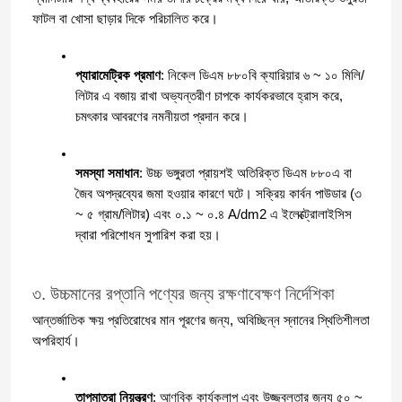
ফাটল বা খোসা ছাড়ার দিকে পরিচালিত করে।
প্যারামেট্রিক প্রমাণ
: নিকেল ডিএম ৮৮০বি ক্যারিয়ার ৬ ~ ১০ মিলি/
লিটার এ বজায় রাখা অভ্যন্তরীণ চাপকে কার্যকরভাবে হ্রাস করে, 
চমৎকার আবরণের নমনীয়তা প্রদান করে।
সমস্যা সমাধান
: উচ্চ ভঙ্গুরতা প্রায়শই অতিরিক্ত ডিএম ৮৮০এ বা 
জৈব অপদ্রব্যের জমা হওয়ার কারণে ঘটে। সক্রিয় কার্বন পাউডার (৩ 
~ ৫ গ্রাম/লিটার) এবং ০.১ ~ ০.৪ A/dm2 এ ইলেক্ট্রোলাইসিস 
দ্বারা পরিশোধন সুপারিশ করা হয়।
৩. উচ্চমানের রপ্তানি পণ্যের জন্য রক্ষণাবেক্ষণ নির্দেশিকা
আন্তর্জাতিক ক্ষয় প্রতিরোধের মান পূরণের জন্য, অবিচ্ছিন্ন স্নানের স্থিতিশীলতা 
অপরিহার্য।
তাপমাত্রা নিয়ন্ত্রণ
: আণবিক কার্যকলাপ এবং উজ্জ্বলতার জন্য ৫০ ~ 