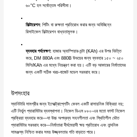
৬০°C হল সর্বোত্তম পরিসীমা।
ফিল্টারেশন
: পিটিং বা রুক্ষতা প্রতিরোধ করার জন্য অবিচ্ছিন্ন 
রিসাইকেল ফিল্টারেশন বাধ্যতামূলক।
ব্যবহার পর্যবেক্ষণ
: হাজার অ্যাম্পিয়ার-ঘন্টা (KAh) এর উপর ভিত্তি 
করে, DM 880A এবং 880B উভয়ের জন্য ব্যবহার ১৫০ ~ ২৫০ 
মিলি/KAh এর মধ্যে নিয়ন্ত্রণ করা হয়। এটি বড় আকারের নির্মাতাদের 
জন্য একটি সঠিক খরচ-বাজেট মডেল সরবরাহ করে।
উপসংহার
বাড়ি
স্যানিটারি সামগ্রীর জন্য ইলেক্ট্রোপ্লেটিং কেবল একটি রাসায়নিক বিক্রিয়া নয়; 
এটি নির্ভুল প্যারামিটার ব্যবস্থাপনা। নিকেল ডিএম ৮৮০-এর মতো ফাস্ট নিকেল 
পণ্য
প্রক্রিয়া ব্যবহার করে—যা উচ্চ অপদ্রব্য সহনশীলতা এবং স্থিতিশীল ভৌত 
প্যারামিটার সরবরাহ করে—নির্মাতারা দীর্ঘমেয়াদী ক্ষয় প্রতিরোধ এবং নান্দনিক 
সামঞ্জস্য নিশ্চিত করার সময় উজ্জ্বলতার গতি বাড়াতে পারে।
ভিডিও